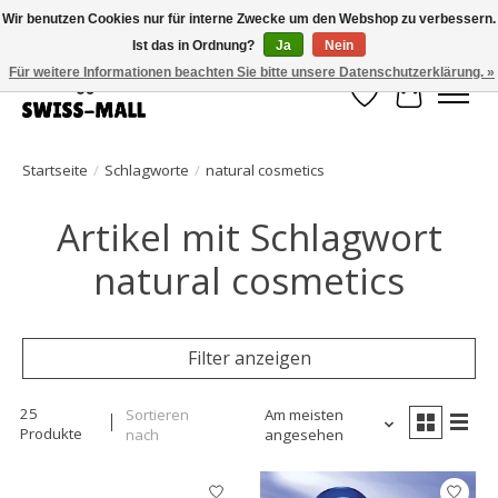
Wir benutzen Cookies nur für interne Zwecke um den Webshop zu verbessern.
Ist das in Ordnung?
Ja
Nein
Kostenloser Versand ab CHF 250 – pünktlich und zuverlässig geliefert
Für weitere Informationen beachten Sie bitte unsere Datenschutzerklärung. »
Wunschzettel
Ihr Waren
Startseite
/
Schlagworte
/
natural cosmetics
Artikel mit Schlagwort
natural cosmetics
Filter anzeigen
25
Sortieren
Am meisten
Produkte
nach
angesehen