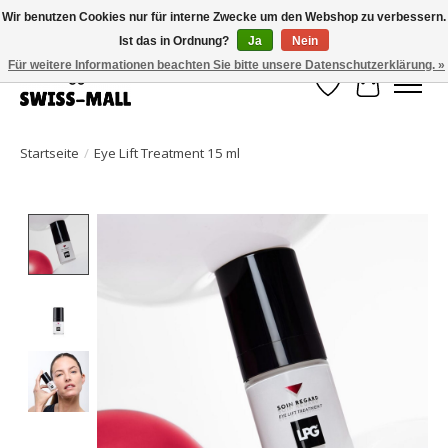
Wir benutzen Cookies nur für interne Zwecke um den Webshop zu verbessern.
Ist das in Ordnung?
Ja
Nein
Kostenloser Versand ab CHF 250 – pünktlich und zuverlässig geliefert
Für weitere Informationen beachten Sie bitte unsere Datenschutzerklärung. »
Wunschzettel
Ihr Waren
Startseite
/
Eye Lift Treatment 15 ml
Product image slideshow Items