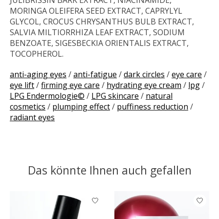
JULIBRISSIN BARK EXTRACT, NIACINAMIDE,
MORINGA OLEIFERA SEED EXTRACT, CAPRYLYL
GLYCOL, CROCUS CHRYSANTHUS BULB EXTRACT,
SALVIA MILTIORRHIZA LEAF EXTRACT, SODIUM
BENZOATE, SIGESBECKIA ORIENTALIS EXTRACT,
TOCOPHEROL.
anti-aging eyes
/
anti-fatigue
/
dark circles
/
eye care
/
eye lift
/
firming eye care
/
hydrating eye cream
/
lpg
/
LPG Endermologie©
/
LPG skincare
/
natural
cosmetics
/
plumping effect
/
puffiness reduction
/
radiant eyes
Das könnte Ihnen auch gefallen
Produkt-Karussell-Artikel