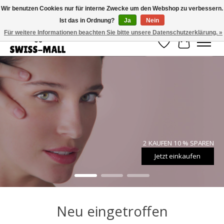
Wir benutzen Cookies nur für interne Zwecke um den Webshop zu verbessern.
Ist das in Ordnung?
Ja
Nein
Kostenloser Versand ab CHF 250 – pünktlich und zuverlässig geliefert
Für weitere Informationen beachten Sie bitte unsere Datenschutzerklärung. »
Wunschzettel
Ihr Waren
Hero slideshow items
2 KAUFEN 10 % SPAREN
Jetzt einkaufen
Neu eingetroffen