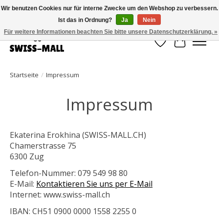
Wir benutzen Cookies nur für interne Zwecke um den Webshop zu verbessern.
Ist das in Ordnung?
Ja
Nein
Kostenloser Versand ab CHF 250 – pünktlich und zuverlässig geliefert
Für weitere Informationen beachten Sie bitte unsere Datenschutzerklärung. »
Wunschzettel
Ihr Waren
Startseite
/
Impressum
Impressum
Ekaterina Erokhina (SWISS-MALL.CH)
Chamerstrasse 75
6300 Zug
Telefon-Nummer: 079 549 98 80
E-Mail:
Kontaktieren Sie uns per E-Mail
Internet: www.swiss-mall.ch
IBAN: CH51 0900 0000 1558 2255 0