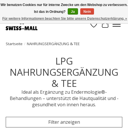
Wir benutzen Cookies nur für interne Zwecke um den Webshop zu verbessern.
Ist das in Ordnung?
Ja
Nein
Kostenloser Versand ab CHF 250 – pünktlich und zuverlässig geliefert
Für weitere Informationen beachten Sie bitte unsere Datenschutzerklärung. »
Wunschzettel
Ihr Waren
Startseite
/
NAHRUNGSERGÄNZUNG & TEE
LPG
NAHRUNGSERGÄNZUNG
& TEE
Ideal als Ergänzung zu Endermologie®-
Behandlungen – unterstützt die Hautqualität und -
gesundheit von innen heraus.
Filter anzeigen