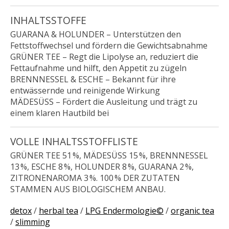
INHALTSSTOFFE
GUARANA & HOLUNDER
– Unterstützen den
Fettstoffwechsel und fördern die Gewichtsabnahme
GRÜNER TEE
– Regt die Lipolyse an, reduziert die
Fettaufnahme und hilft, den Appetit zu zügeln
BRENNNESSEL & ESCHE
– Bekannt für ihre
entwässernde und reinigende Wirkung
MÄDESÜSS
– Fördert die Ausleitung und trägt zu
einem klaren Hautbild bei
VOLLE INHALTSSTOFFLISTE
GRÜNER TEE 51 %, MÄDESÜSS 15 %, BRENNNESSEL
13 %, ESCHE 8 %, HOLUNDER 8 %, GUARANA 2 %,
ZITRONENAROMA 3 %. 100 % DER ZUTATEN
STAMMEN AUS BIOLOGISCHEM ANBAU.
detox
/
herbal tea
/
LPG Endermologie©
/
organic tea
/
slimming