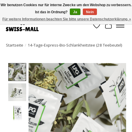
Wir benutzen Cookies nur für interne Zwecke um den Webshop zu verbessern.
Ist das in Ordnung?
Ja
Nein
Kostenloser Versand ab CHF 250 – pünktlich und zuverlässig geliefert
Für weitere Informationen beachten Sie bitte unsere Datenschutzerklärung. »
Wunschzettel
Ihr Waren
Startseite
/
14-Tage-Express-Bio-Schlankheitstee (28 Teebeutel)
Product image slideshow Items