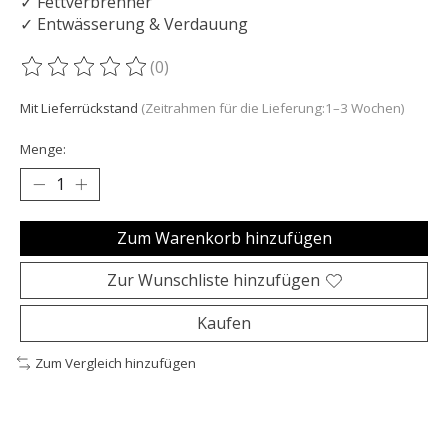
✓ Fettverbrenner
✓ Entwässerung & Verdauung
(0)
Die Bewertung dieses Produkts ist
0
von 5
Mit Lieferrückstand
(Zeitrahmen für die Lieferung:1–3 Wochen)
Menge:
Zum Warenkorb hinzufügen
Zur Wunschliste hinzufügen
Kaufen
Zum Vergleich hinzufügen