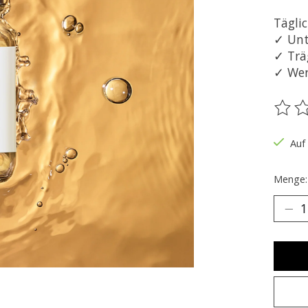
Täglic
✓ Unt
✓ Trä
✓ Wer
Die B
Auf
Menge: