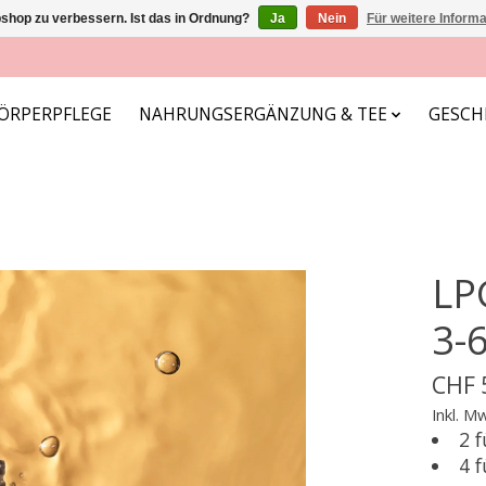
shop zu verbessern. Ist das in Ordnung?
Ja
Nein
Für weitere Inform
ÖRPERPFLEGE
NAHRUNGSERGÄNZUNG & TEE
GESCH
LP
3-6
CHF 
Inkl. M
2 
4 