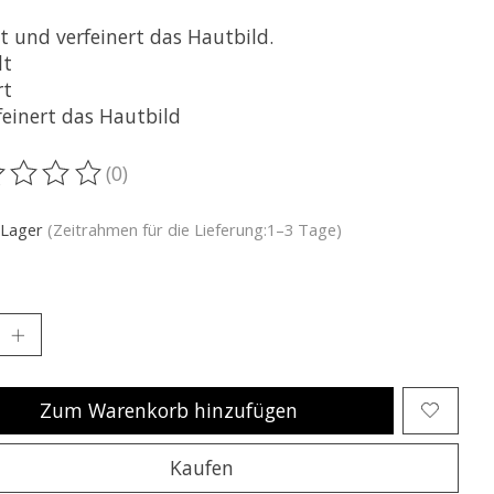
t und verfeinert das Hautbild.
lt
rt
feinert das Hautbild
(0)
ewertung dieses Produkts ist
0
von 5
 Lager
(Zeitrahmen für die Lieferung:1–3 Tage)
Zum Warenkorb hinzufügen
Kaufen