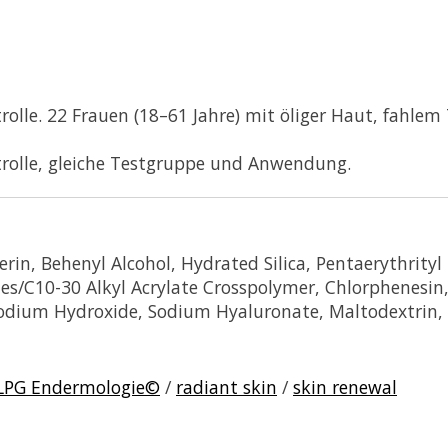
rolle. 22 Frauen (18–61 Jahre) mit öliger Haut, fahl
trolle, gleiche Testgruppe und Anwendung.
rin, Behenyl Alcohol, Hydrated Silica, Pentaerythrityl D
tes/C10-30 Alkyl Acrylate Crosspolymer, Chlorphenesin,
Sodium Hydroxide, Sodium Hyaluronate, Maltodextrin,
LPG Endermologie©
/
radiant skin
/
skin renewal