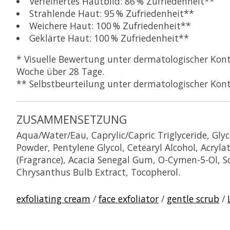
Verfeinertes Hautbild:
86 %
Zufriedenheit**
Strahlende Haut:
95 %
Zufriedenheit**
Weichere Haut:
100 %
Zufriedenheit**
Geklärte Haut:
100 %
Zufriedenheit**
* Visuelle Bewertung unter dermatologischer Kont
Woche über 28 Tage.
** Selbstbeurteilung unter dermatologischer Kon
ZUSAMMENSETZUNG
Aqua/Water/Eau, Caprylic/Capric Triglyceride, Glyce
Powder, Pentylene Glycol, Cetearyl Alcohol, Acryla
(Fragrance), Acacia Senegal Gum, O-Cymen-5-Ol, 
Chrysanthus Bulb Extract, Tocopherol.
exfoliating cream
/
face exfoliator
/
gentle scrub
/