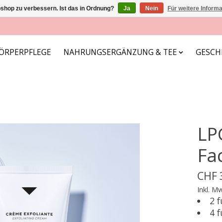
shop zu verbessern. Ist das in Ordnung?
Ja
Nein
Für weitere Inform
ÖRPERPFLEGE
NAHRUNGSERGÄNZUNG & TEE
GESCH
LP
Fa
CHF 
Inkl. M
2 
4 