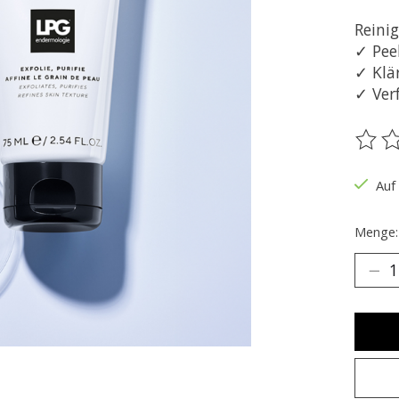
Reinig
✓ Pee
✓ Klä
✓ Ver
Die B
Auf
Menge: