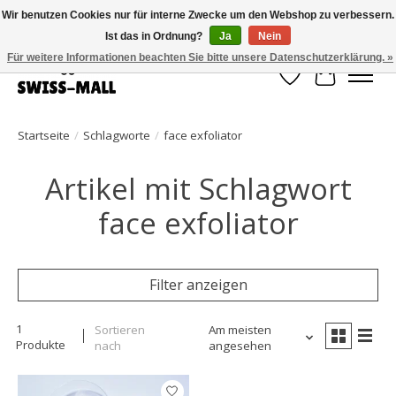
Wir benutzen Cookies nur für interne Zwecke um den Webshop zu verbessern.
Ist das in Ordnung?
Ja
Nein
Kostenloser Versand ab CHF 250 – pünktlich und zuverlässig geliefert
Für weitere Informationen beachten Sie bitte unsere Datenschutzerklärung. »
Wunschzettel
Ihr Waren
Startseite
/
Schlagworte
/
face exfoliator
Artikel mit Schlagwort
face exfoliator
Filter anzeigen
1
Sortieren
Am meisten
Produkte
nach
angesehen