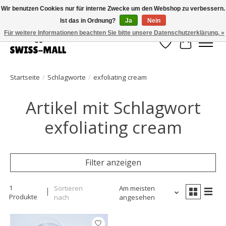
Wir benutzen Cookies nur für interne Zwecke um den Webshop zu verbessern.
Ist das in Ordnung?
Ja
Nein
Kostenloser Versand ab CHF 250 – pünktlich und zuverlässig geliefert
Für weitere Informationen beachten Sie bitte unsere Datenschutzerklärung. »
Wunschzettel
Ihr Waren
Startseite
/
Schlagworte
/
exfoliating cream
Artikel mit Schlagwort
exfoliating cream
Filter anzeigen
1
Sortieren
Am meisten
Produkte
nach
angesehen