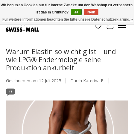
Wir benutzen Cookies nur für interne Zwecke um den Webshop zu verbessern.
Ist das in Ordnung?
Ja
Nein
Kostenloser Versand ab CHF 250 – pünktlich und zuverlässig geliefert
Für weitere Informationen beachten Sie bitte unsere Datenschutzerklärung. »
Wunschzettel
Ihr Waren
Warum Elastin so wichtig ist – und
wie LPG® Endermologie seine
Produktion ankurbelt
Geschrieben am
12 Juli 2025
Durch Katerina E.
0