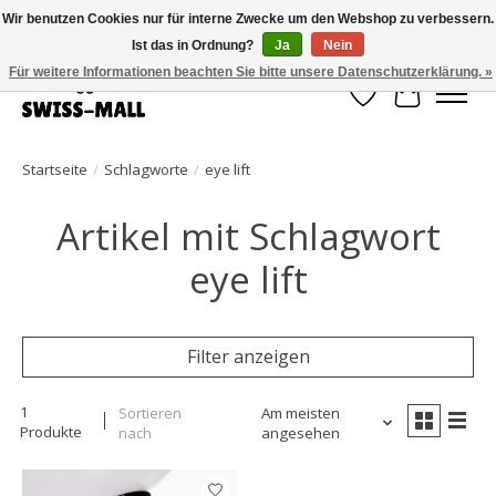
Wir benutzen Cookies nur für interne Zwecke um den Webshop zu verbessern.
Ist das in Ordnung?
Ja
Nein
Kostenloser Versand ab CHF 250 – pünktlich und zuverlässig geliefert
Für weitere Informationen beachten Sie bitte unsere Datenschutzerklärung. »
Wunschzettel
Ihr Waren
Startseite
/
Schlagworte
/
eye lift
Artikel mit Schlagwort
eye lift
Filter anzeigen
1
Sortieren
Am meisten
Produkte
nach
angesehen