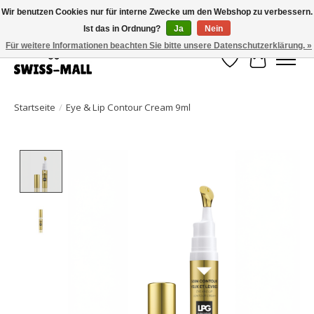
Wir benutzen Cookies nur für interne Zwecke um den Webshop zu verbessern.
Ist das in Ordnung?
Ja
Nein
Kostenloser Versand ab CHF 250 – pünktlich und zuverlässig geliefert
Für weitere Informationen beachten Sie bitte unsere Datenschutzerklärung. »
Wunschzettel
Ihr Waren
Startseite
/
Eye & Lip Contour Cream 9ml
Product image slideshow Items