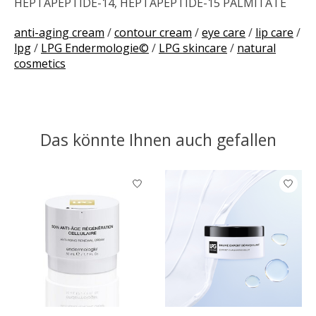
HEPTAPEPTIDE-14, HEPTAPEPTIDE-15 PALMITATE
anti-aging cream
/
contour cream
/
eye care
/
lip care
/
lpg
/
LPG Endermologie©
/
LPG skincare
/
natural
cosmetics
Das könnte Ihnen auch gefallen
Produkt-Karussell-Artikel