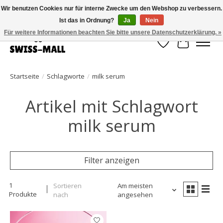
Wir benutzen Cookies nur für interne Zwecke um den Webshop zu verbessern.
Ist das in Ordnung?
Ja
Nein
Kostenloser Versand ab CHF 250 – pünktlich und zuverlässig geliefert
Für weitere Informationen beachten Sie bitte unsere Datenschutzerklärung. »
Wunschzettel
Ihr Waren
Startseite
/
Schlagworte
/
milk serum
Artikel mit Schlagwort
milk serum
Filter anzeigen
1
Sortieren
Am meisten
Produkte
nach
angesehen