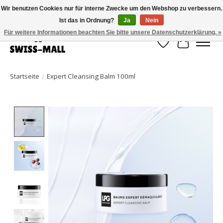
Wir benutzen Cookies nur für interne Zwecke um den Webshop zu verbessern.
Ist das in Ordnung?
Ja
Nein
Kostenloser Versand ab CHF 250 – pünktlich und zuverlässig geliefert
Für weitere Informationen beachten Sie bitte unsere Datenschutzerklärung. »
Wunschzettel
Ihr Waren
Startseite
/
Expert Cleansing Balm 100ml
Product image slideshow Items