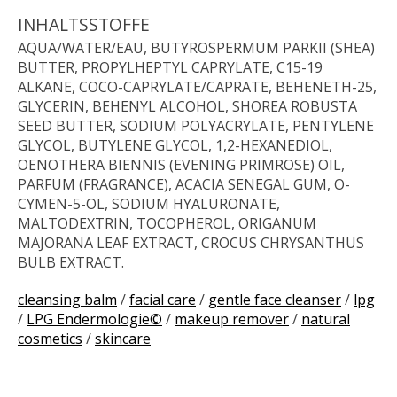
INHALTSSTOFFE
AQUA/WATER/EAU, BUTYROSPERMUM PARKII (SHEA)
BUTTER, PROPYLHEPTYL CAPRYLATE, C15-19
ALKANE, COCO-CAPRYLATE/CAPRATE, BEHENETH-25,
GLYCERIN, BEHENYL ALCOHOL, SHOREA ROBUSTA
SEED BUTTER, SODIUM POLYACRYLATE, PENTYLENE
GLYCOL, BUTYLENE GLYCOL, 1,2-HEXANEDIOL,
OENOTHERA BIENNIS (EVENING PRIMROSE) OIL,
PARFUM (FRAGRANCE), ACACIA SENEGAL GUM, O-
CYMEN-5-OL, SODIUM HYALURONATE,
MALTODEXTRIN, TOCOPHEROL, ORIGANUM
MAJORANA LEAF EXTRACT, CROCUS CHRYSANTHUS
BULB EXTRACT.
cleansing balm
/
facial care
/
gentle face cleanser
/
lpg
/
LPG Endermologie©
/
makeup remover
/
natural
cosmetics
/
skincare