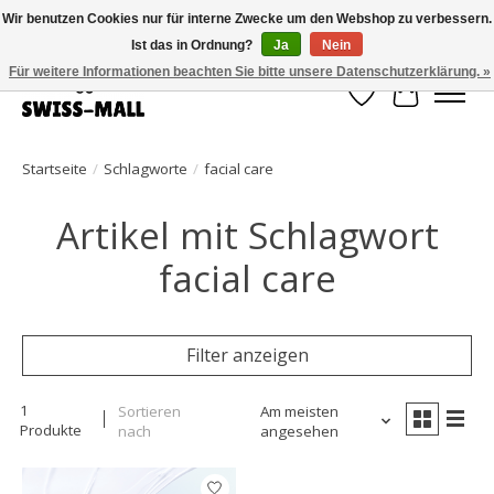
Wir benutzen Cookies nur für interne Zwecke um den Webshop zu verbessern.
Ist das in Ordnung?
Ja
Nein
Kostenloser Versand ab CHF 250 – pünktlich und zuverlässig geliefert
Für weitere Informationen beachten Sie bitte unsere Datenschutzerklärung. »
Wunschzettel
Ihr Waren
Startseite
/
Schlagworte
/
facial care
Artikel mit Schlagwort
facial care
Filter anzeigen
1
Sortieren
Am meisten
Produkte
nach
angesehen