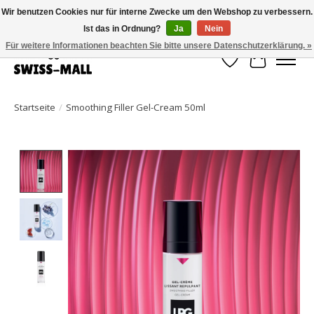
Wir benutzen Cookies nur für interne Zwecke um den Webshop zu verbessern.
Ist das in Ordnung?
Ja
Nein
Kostenloser Versand ab CHF 250 – pünktlich und zuverlässig geliefert
Für weitere Informationen beachten Sie bitte unsere Datenschutzerklärung. »
Wunschzettel
Ihr Waren
Startseite
/
Smoothing Filler Gel-Cream 50ml
Product image slideshow Items