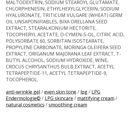
MALTODEXTRIN, SODIUM STEAROYL GLUTAMATE,
CHLORPHENESIN, ETHYLHEXYLGLYCERIN, SODIUM
HYALURONATE, TRITICUM VULGARE (WHEAT) GERM
OIL UNSAPONIFIABLES, BIXA ORELLANA SEED
EXTRACT, STEARALKONIUM HECTORITE,
TOCOPHERYL ACETATE, O-CYMEN-5-OL, CITRIC ACID,
POLYSORBATE 60, SORBITAN ISOSTEARATE,
PROPYLENE CARBONATE, MORINGA OLEIFERA SEED
EXTRACT, ORIGANUM MAJORANA LEAF EXTRACT, T-
BUTYL ALCOHOL, SODIUM HYDROXIDE, WINE,
CROCUS CHRYSANTHUS BULB EXTRACT, ACETYL
TETRAPEPTIDE-11, ACETYL TETRAPEPTIDE-9,
TOCOPHEROL.
anti-wrinkle gel
/
even skin tone
/
lpg
/
LPG
Endermologie©
/
LPG skincare
/
mattifying cream
/
natural cosmetics
/
smoothing cream