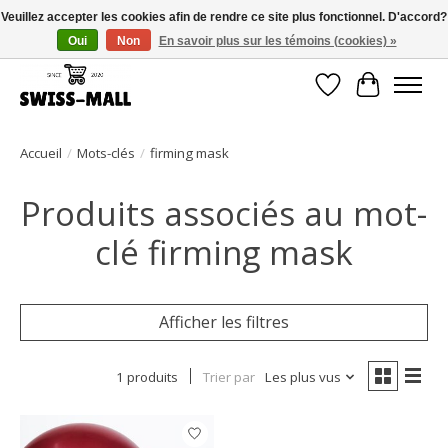
Veuillez accepter les cookies afin de rendre ce site plus fonctionnel. D'accord?
Oui
Non
En savoir plus sur les témoins (cookies) »
Livraison gratuite dès CHF 250 – livrée avec soin et fiabilité
Liste de souhait
Panier
Accueil
/
Mots-clés
/
firming mask
Produits associés au mot-
clé firming mask
Afficher les filtres
1 produits
Trier par
Les plus vus