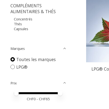
COMPLÉMENTS
ALIMENTAIRES & THÉS
Concentrés
Thés
Capsules
Marques
Toutes les marques
LPG®
LPG® Con
Prix
Prix minimum
Price maximum value
CHF
0
- CHF
65