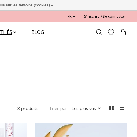
lus sur les témoins (cookies) »
FR
S’inscrire / Se connecter
 THÉS
BLOG
Trier par
Les plus vus
3 produits