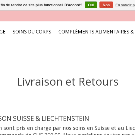
afin de rendre ce site plus fonctionnel. D'accord?
Oui
Non
En savoir p
AGE
SOINS DU CORPS
COMPLÉMENTS ALIMENTAIRES &
Livraison et Retours
ISON SUISSE & LIECHTENSTEIN
on sont pris en charge par nos soins en Suisse et au Lie
ommande de CHF 250.00. Nous expédions toutes nos