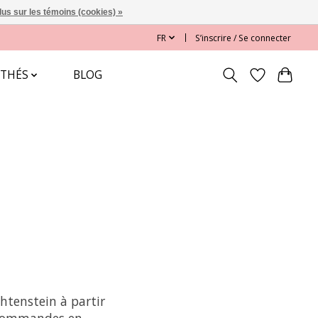
lus sur les témoins (cookies) »
FR
S’inscrire / Se connecter
 THÉS
BLOG
chtenstein à partir
 commandes en