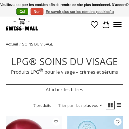
Veuillez accepter les cookies afin de rendre ce site plus fonctionnel. D'accord?
Oui
Non
En savoir plus sur les témoins (cookies) »
Livraison gratuite dès CHF 250 – livrée avec soin et fiabilité
Liste de souhait
Panier
Accueil
/
SOINS DU VISAGE
LPG® SOINS DU VISAGE
®
Produits LPG
pour le visage – crèmes et sérums
Afficher les filtres
7 produits
Trier par
Les plus vus