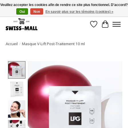
Veuillez accepter les cookies afin de rendre ce site plus fonctionnel. D'accord?
Oui
Non
En savoir plus sur les témoins (cookies) »
Livraison gratuite dès CHF 250 – livrée avec soin et fiabilité
Liste de souhait
Panier
Accueil
/
Masque V-Lift Post-Traitement 10 ml
Product image slideshow Items