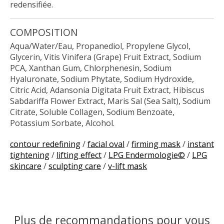
redensifiée.
COMPOSITION
Aqua/Water/Eau, Propanediol, Propylene Glycol,
Glycerin, Vitis Vinifera (Grape) Fruit Extract, Sodium
PCA, Xanthan Gum, Chlorphenesin, Sodium
Hyaluronate, Sodium Phytate, Sodium Hydroxide,
Citric Acid, Adansonia Digitata Fruit Extract, Hibiscus
Sabdariffa Flower Extract, Maris Sal (Sea Salt), Sodium
Citrate, Soluble Collagen, Sodium Benzoate,
Potassium Sorbate, Alcohol.
contour redefining
/
facial oval
/
firming mask
/
instant
tightening
/
lifting effect
/
LPG Endermologie©
/
LPG
skincare
/
sculpting care
/
v-lift mask
Plus de recommandations pour vous