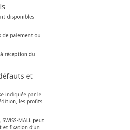
ls
nt disponibles
es de paiement ou
’à réception du
 défauts et
se indiquée par le
dition, les profits
ter, SWISS-MALL peut
t et fixation d’un