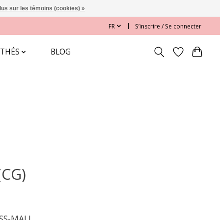
lus sur les témoins (cookies) »
FR
S’inscrire / Se connecter
 THÉS
BLOG
(CG)
WISS-MALL