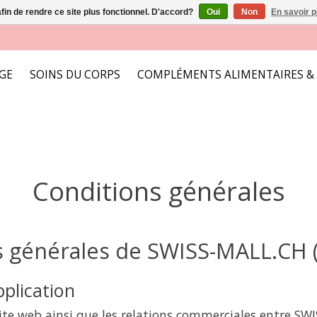
afin de rendre ce site plus fonctionnel. D'accord?
Oui
Non
En savoir p
AGE
SOINS DU CORPS
COMPLÉMENTS ALIMENTAIRES &
Conditions générales
 générales de SWISS-MALL.CH 
plication
 site web ainsi que les relations commerciales entre S