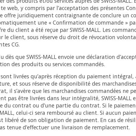
r des produits et/ou services auprès de SWISS-MALL. 
te web, y compris par l’acceptation des présentes Con
ne offre juridiquement contraignante de conclure un c
tomatiquement une « Confirmation de commande » par
ffre du client a été reçue par SWISS-MALL. Les comman
 le client, sous réserve du droit de révocation volonta
entes CG.
clu dès que SWISS-MALL envoie une déclaration d’accep
ition des produits ou services commandés.
nt livrées qu’après réception du paiement intégral, à
ture, et sous réserve de disponibilité des marchandises.
rat, il s’avère que les marchandises commandées ne p
ent pas être livrées dans leur intégralité, SWISS-MALL e
le du contrat ou d’une partie du contrat. Si le paiemen
MALL, celui-ci sera remboursé au client. Si aucun paie
est libéré de son obligation de paiement. En cas de rési
as tenue d’effectuer une livraison de remplacement.