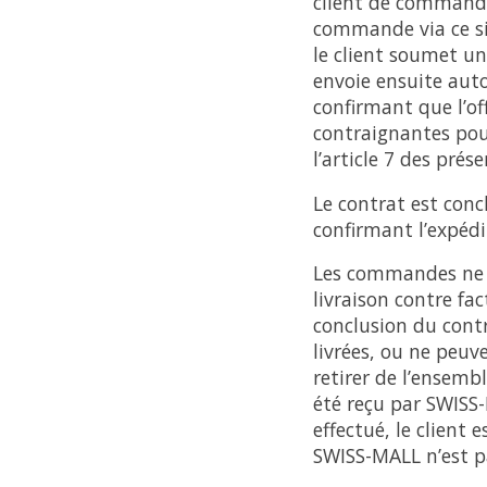
client de commande
commande via ce si
le client soumet u
envoie ensuite au
confirmant que l’o
contraignantes pour
l’article 7 des prés
Le contrat est con
confirmant l’expéd
Les commandes ne so
livraison contre fac
conclusion du cont
livrées, ou ne peuv
retirer de l’ensemb
été reçu par SWISS-
effectué, le client 
SWISS-MALL n’est p