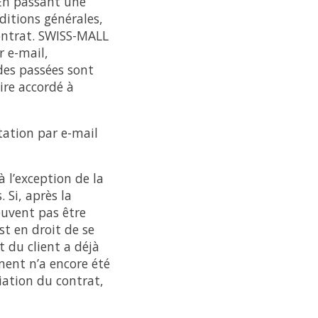
En passant une
ditions générales,
ontrat. SWISS-MALL
 e-mail,
des passées sont
ire accordé à
tation par e-mail
 l’exception de la
 Si, après la
euvent pas être
st en droit de se
t du client a déjà
ment n’a encore été
liation du contrat,