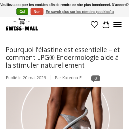
Veuillez accepter les cookies afin de rendre ce site plus fonctionnel. D'accord?
Oui
Non
En savoir plus sur les témoins (cookies) »
Livraison gratuite dès CHF 250 – livrée avec soin et fiabilité
Liste de souhait
Panier
Pourquoi l’élastine est essentielle – et
comment LPG® Endermologie aide à
la stimuler naturellement
Publié le
20 mai 2026
Par Katerina E.
0