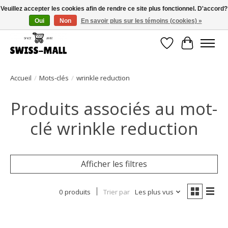
Veuillez accepter les cookies afin de rendre ce site plus fonctionnel. D'accord?
Oui
Non
En savoir plus sur les témoins (cookies) »
Livraison gratuite dès CHF 250 – livrée avec soin et fiabilité
Liste de souhait
Panier
Accueil
/
Mots-clés
/
wrinkle reduction
Produits associés au mot-
clé wrinkle reduction
Afficher les filtres
0 produits
Trier par
Les plus vus