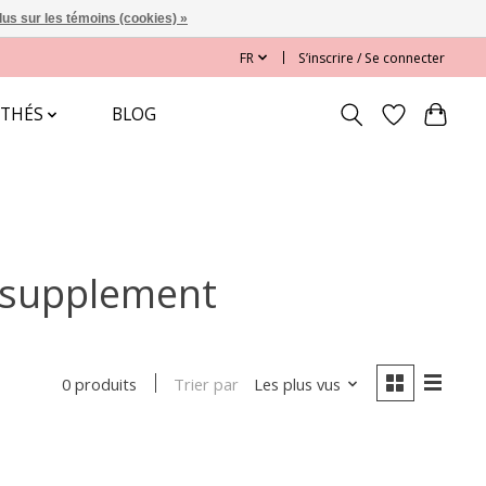
lus sur les témoins (cookies) »
FR
S’inscrire / Se connecter
 THÉS
BLOG
s supplement
Trier par
Les plus vus
0 produits