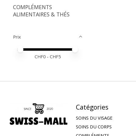
COMPLÉMENTS
ALIMENTAIRES & THÉS
Prix
Prix minimum
Price maximum value
CHF
0
- CHF
5
Catégories
SOINS DU VISAGE
SOINS DU CORPS
COMPLÉMENTS