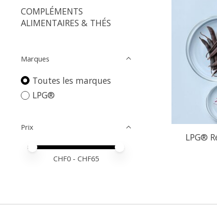
COMPLÉMENTS
ALIMENTAIRES & THÉS
Marques
Toutes les marques
LPG®
Prix
LPG® Ré
Prix minimum
Price maximum value
CHF
0
- CHF
65