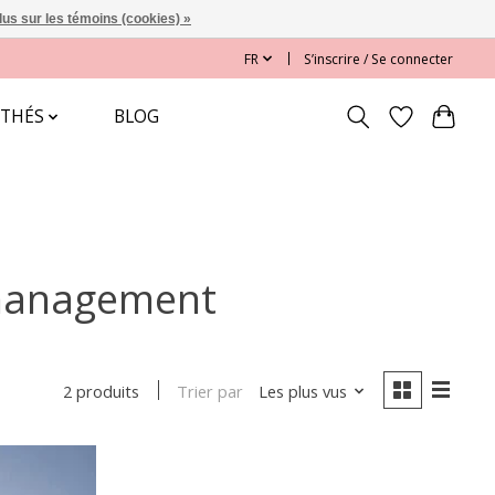
lus sur les témoins (cookies) »
FR
S’inscrire / Se connecter
 THÉS
BLOG
 management
Trier par
Les plus vus
2 produits