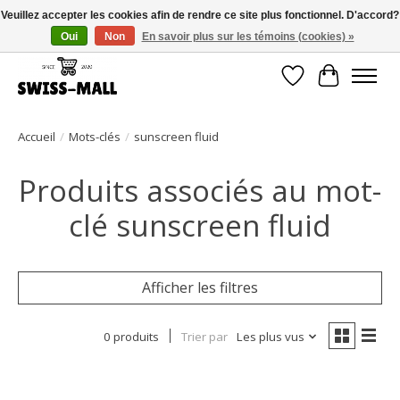
Veuillez accepter les cookies afin de rendre ce site plus fonctionnel. D'accord?
Oui
Non
En savoir plus sur les témoins (cookies) »
Livraison gratuite dès CHF 250 – livrée avec soin et fiabilité
Liste de souhait
Panier
Accueil
/
Mots-clés
/
sunscreen fluid
Produits associés au mot-
clé sunscreen fluid
Afficher les filtres
0 produits
Trier par
Les plus vus