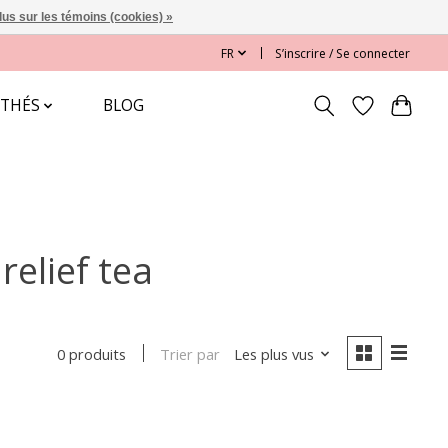
lus sur les témoins (cookies) »
FR
S’inscrire / Se connecter
 THÉS
BLOG
relief tea
Trier par
Les plus vus
0 produits