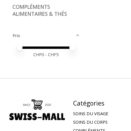
COMPLÉMENTS
ALIMENTAIRES & THÉS
Prix
Prix minimum
Price maximum value
CHF
0
- CHF
5
Catégories
SOINS DU VISAGE
SOINS DU CORPS
COMPLÉMENTS