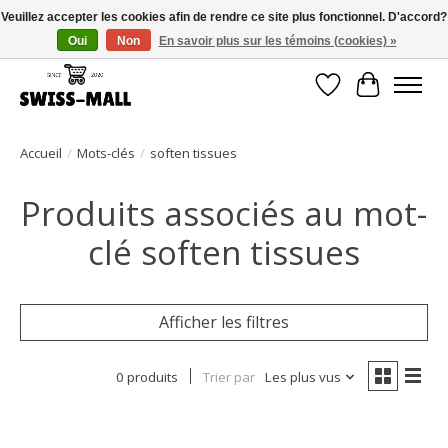
Veuillez accepter les cookies afin de rendre ce site plus fonctionnel. D'accord?
Oui
Non
En savoir plus sur les témoins (cookies) »
Livraison gratuite dès CHF 250 – livrée avec soin et fiabilité
Liste de souhait
Panier
Accueil
/
Mots-clés
/
soften tissues
Produits associés au mot-
clé soften tissues
Afficher les filtres
0 produits
Trier par
Les plus vus