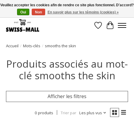
Veuillez accepter les cookies afin de rendre ce site plus fonctionnel. D'accord?
Oui
Non
En savoir plus sur les témoins (cookies) »
Livraison gratuite dès CHF 250 – livrée avec soin et fiabilité
Liste de souhait
Panier
Accueil
/
Mots-clés
/
smooths the skin
Produits associés au mot-
clé smooths the skin
Afficher les filtres
0 produits
Trier par
Les plus vus