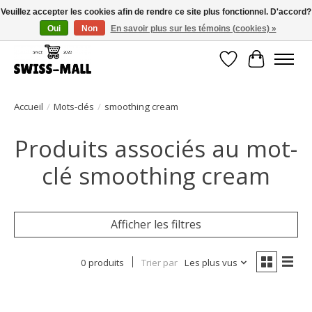
Veuillez accepter les cookies afin de rendre ce site plus fonctionnel. D'accord?
Oui
Non
En savoir plus sur les témoins (cookies) »
Livraison gratuite dès CHF 250 – livrée avec soin et fiabilité
Liste de souhait
Panier
Accueil
/
Mots-clés
/
smoothing cream
Produits associés au mot-
clé smoothing cream
Afficher les filtres
0 produits
Trier par
Les plus vus