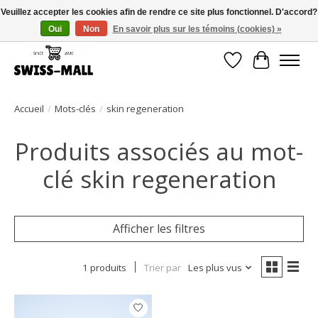
Veuillez accepter les cookies afin de rendre ce site plus fonctionnel. D'accord?
Oui
Non
En savoir plus sur les témoins (cookies) »
Livraison gratuite dès CHF 250 – livrée avec soin et fiabilité
Liste de souhait
Panier
Accueil
/
Mots-clés
/
skin regeneration
Produits associés au mot-
clé skin regeneration
Afficher les filtres
1 produits
Trier par
Les plus vus