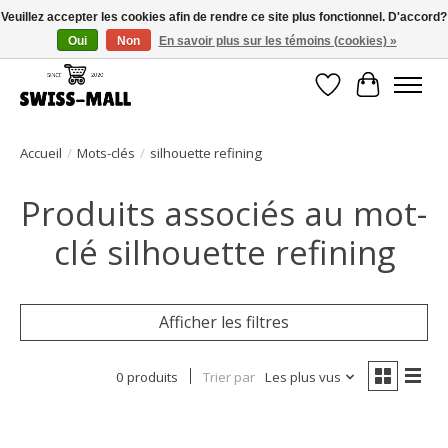
Veuillez accepter les cookies afin de rendre ce site plus fonctionnel. D'accord?
Oui
Non
En savoir plus sur les témoins (cookies) »
Livraison gratuite dès CHF 250 – livrée avec soin et fiabilité
Liste de souhait
Panier
Accueil
/
Mots-clés
/
silhouette refining
Produits associés au mot-
clé silhouette refining
Afficher les filtres
0 produits
Trier par
Les plus vus