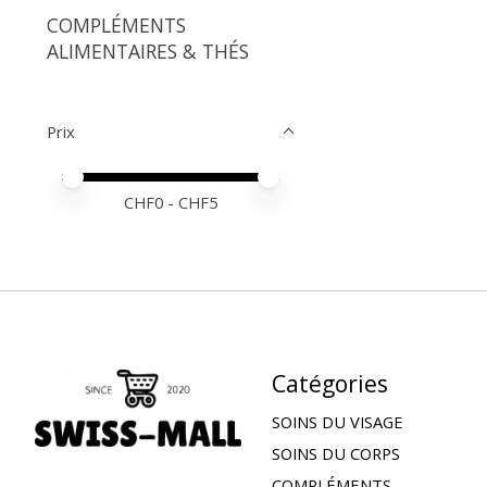
COMPLÉMENTS
ALIMENTAIRES & THÉS
Prix
Prix minimum
Price maximum value
CHF
0
- CHF
5
Catégories
SOINS DU VISAGE
SOINS DU CORPS
COMPLÉMENTS