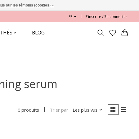
lus sur les témoins (cookies) »
FR
S’inscrire / Se connecter
 THÉS
BLOG
shing serum
Trier par
Les plus vus
0 produits