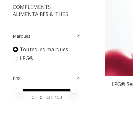
COMPLÉMENTS
ALIMENTAIRES & THÉS
Marques
Toutes les marques
LPG®
Prix
LPG® Sér
Prix minimum
Price maximum value
CHF
0
- CHF
150