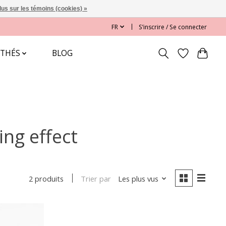
lus sur les témoins (cookies) »
FR
S’inscrire / Se connecter
 THÉS
BLOG
ng effect
Trier par
Les plus vus
2 produits