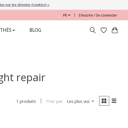
lus sur les témoins (cookies) »
FR
S’inscrire / Se connecter
 THÉS
BLOG
ght repair
Trier par
Les plus vus
1 produits