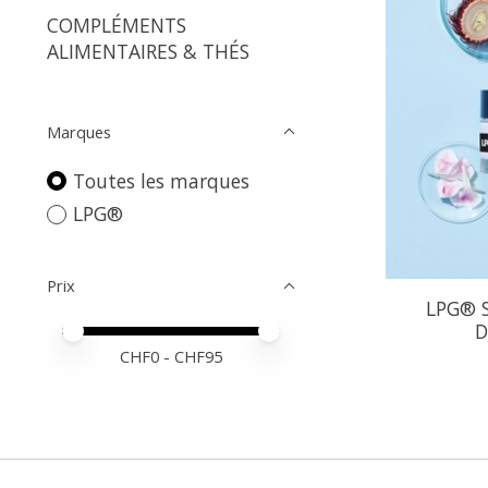
COMPLÉMENTS
ALIMENTAIRES & THÉS
Marques
Toutes les marques
LPG®
Prix
LPG® S
D
Prix minimum
Price maximum value
CHF
0
- CHF
95