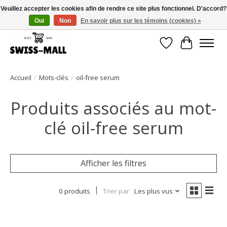
Veuillez accepter les cookies afin de rendre ce site plus fonctionnel. D'accord?
Oui
Non
En savoir plus sur les témoins (cookies) »
Livraison gratuite dès CHF 250 – livrée avec soin et fiabilité
Liste de souhait
Panier
Accueil
/
Mots-clés
/
oil-free serum
Produits associés au mot-
clé oil-free serum
Afficher les filtres
0 produits
Trier par
Les plus vus