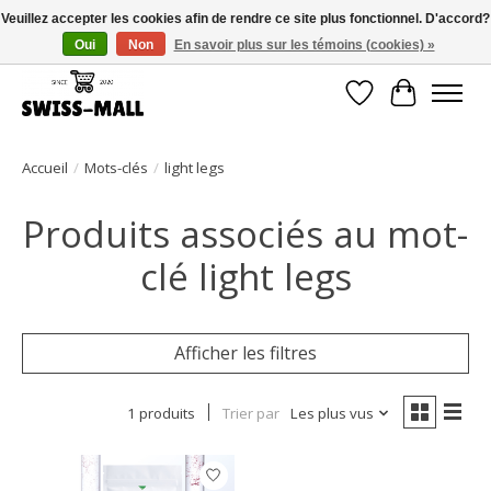
Veuillez accepter les cookies afin de rendre ce site plus fonctionnel. D'accord?
Oui
Non
En savoir plus sur les témoins (cookies) »
Livraison gratuite dès CHF 250 – livrée avec soin et fiabilité
Liste de souhait
Panier
Accueil
/
Mots-clés
/
light legs
Produits associés au mot-
clé light legs
Afficher les filtres
1 produits
Trier par
Les plus vus