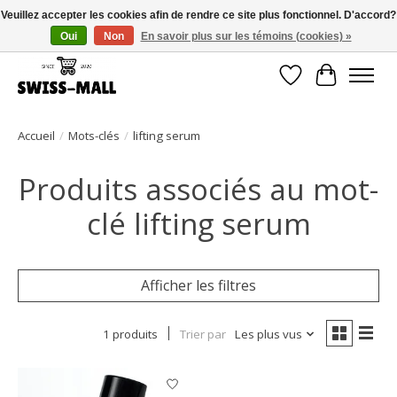
Veuillez accepter les cookies afin de rendre ce site plus fonctionnel. D'accord?
Oui
Non
En savoir plus sur les témoins (cookies) »
Livraison gratuite dès CHF 250 – livrée avec soin et fiabilité
Liste de souhait
Panier
Accueil
/
Mots-clés
/
lifting serum
Produits associés au mot-
clé lifting serum
Afficher les filtres
1 produits
Trier par
Les plus vus