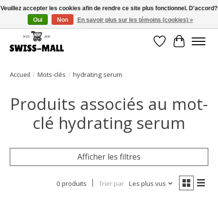
Veuillez accepter les cookies afin de rendre ce site plus fonctionnel. D'accord?
Oui
Non
En savoir plus sur les témoins (cookies) »
Livraison gratuite dès CHF 250 – livrée avec soin et fiabilité
Liste de souhait
Panier
Accueil
/
Mots-clés
/
hydrating serum
Produits associés au mot-
clé hydrating serum
Afficher les filtres
0 produits
Trier par
Les plus vus