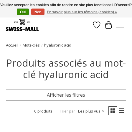
Veuillez accepter les cookies afin de rendre ce site plus fonctionnel. D'accord?
Oui
Non
En savoir plus sur les témoins (cookies) »
Livraison gratuite dès CHF 250 – livrée avec soin et fiabilité
Liste de souhait
Panier
Accueil
/
Mots-clés
/
hyaluronic acid
Produits associés au mot-
clé hyaluronic acid
Afficher les filtres
0 produits
Trier par
Les plus vus