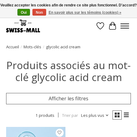
Veuillez accepter les cookies afin de rendre ce site plus fonctionnel. D'accord?
Oui
Non
En savoir plus sur les témoins (cookies) »
Livraison gratuite dès CHF 250 – livrée avec soin et fiabilité
Liste de souhait
Panier
Accueil
/
Mots-clés
/
glycolic acid cream
Produits associés au mot-
clé glycolic acid cream
Afficher les filtres
1 produits
Trier par
Les plus vus