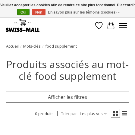
Veuillez accepter les cookies afin de rendre ce site plus fonctionnel. D'accord?
Oui
Non
En savoir plus sur les témoins (cookies) »
Livraison gratuite dès CHF 250 – livrée avec soin et fiabilité
Liste de souhait
Panier
Accueil
/
Mots-clés
/
food supplement
Produits associés au mot-
clé food supplement
Afficher les filtres
0 produits
Trier par
Les plus vus