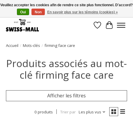
Veuillez accepter les cookies afin de rendre ce site plus fonctionnel. D'accord?
Oui
Non
En savoir plus sur les témoins (cookies) »
Livraison gratuite dès CHF 250 – livrée avec soin et fiabilité
Liste de souhait
Panier
Accueil
/
Mots-clés
/
firming face care
Produits associés au mot-
clé firming face care
Afficher les filtres
0 produits
Trier par
Les plus vus