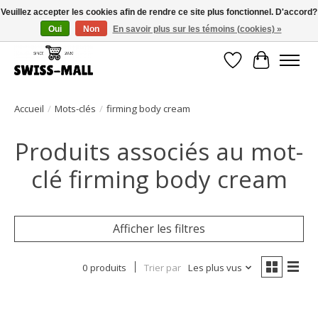
Veuillez accepter les cookies afin de rendre ce site plus fonctionnel. D'accord?
Oui
Non
En savoir plus sur les témoins (cookies) »
Livraison gratuite dès CHF 250 – livrée avec soin et fiabilité
Liste de souhait
Panier
Accueil
/
Mots-clés
/
firming body cream
Produits associés au mot-
clé firming body cream
Afficher les filtres
0 produits
Trier par
Les plus vus