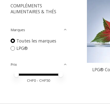
COMPLÉMENTS
ALIMENTAIRES & THÉS
Marques
Toutes les marques
LPG®
Prix
LPG® Con
Prix minimum
Price maximum value
CHF
0
- CHF
50