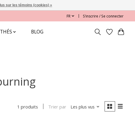
lus sur les témoins (cookies) »
FR
S’inscrire / Se connecter
 THÉS
BLOG
burning
Trier par
Les plus vus
1 produits