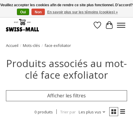
Veuillez accepter les cookies afin de rendre ce site plus fonctionnel. D'accord?
Oui
Non
En savoir plus sur les témoins (cookies) »
Livraison gratuite dès CHF 250 – livrée avec soin et fiabilité
Liste de souhait
Panier
Accueil
/
Mots-clés
/
face exfoliator
Produits associés au mot-
clé face exfoliator
Afficher les filtres
0 produits
Trier par
Les plus vus