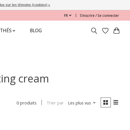
lus sur les témoins (cookies) »
FR
S’inscrire / Se connecter
 THÉS
BLOG
ting cream
Trier par
Les plus vus
0 produits