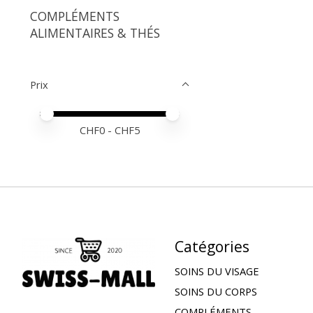
COMPLÉMENTS
ALIMENTAIRES & THÉS
Prix
Prix minimum
Price maximum value
CHF
0
- CHF
5
Catégories
SOINS DU VISAGE
SOINS DU CORPS
COMPLÉMENTS