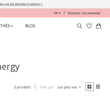
lus sur les témoins (cookies) »
FR
S’inscrire / Se connecter
 THÉS
BLOG
nergy
Trier par
Les plus vus
0 produits