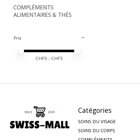
COMPLÉMENTS
ALIMENTAIRES & THÉS
Prix
Prix minimum
Price maximum value
CHF
0
- CHF
5
Catégories
SOINS DU VISAGE
SOINS DU CORPS
COMPLÉMENTS